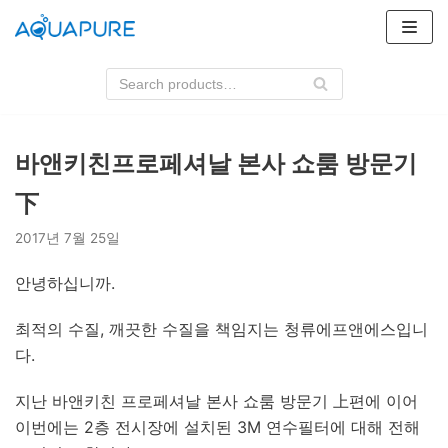
콘
텐
츠
로
건
너
바앤키친프로페셔날 본사 쇼룸 방문기
뛰
下
기
2017년 7월 25일
안녕하십니까.
최적의 수질, 깨끗한 수질을 책임지는 청류에프앤에스입니
다.
지난 바앤키친 프로페셔날 본사 쇼룸 방문기 上편에 이어
이번에는 2층 전시장에 설치된 3M 연수필터에 대해 전해