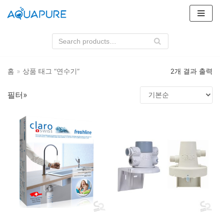
콘
텐
츠
로
건
홈
»
상품 태그 “연수기”
2개 결과 출력
너
뛰
필터»
기
상품 카테고리
필터
3M
클라로스위스
하우징
3M
상품 태그