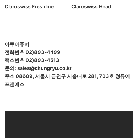
Claroswiss Freshline
Claroswiss Head
IMPACT기능
KH
POE
POU
SOFTENER
TDS
가정용
간편 정수기
대용량 정수필터
대용량 필터
대용량필터
듀얼포트
레진필터
마그네슘
물 사용량
미네랄 조절
박테리아 제
아쿠아퓨어
거
스케일방지
스케일예방필터
스팀오븐용
전화번호 02)893-4499
식기세척기용
연수
연수기
연수작용
연수필
팩스번호 02)893-4513
터
유량계
유효 정수량
이온교환
이중멤브
문의: sales@chungryu.co.kr
레인
저그
정수기
정수량
정수필터
제빙
주소 08609, 서울시 금천구 시흥대로 281, 703호 청류에
기용
제빙기필터
주전자형필터
카페용정수
프앤에스
기
칼슘
커피머신용
탄산경도 조절
탄산경
도조절필터
탄산염
필터 관리
필터 교체
휴
대용 정수기