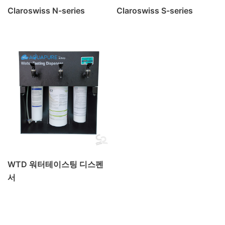
Claroswiss N-series
Claroswiss S-series
IMPACT기능
KH
POE
POU
SOFTENER
TDS
가정용
간편 정수기
대용량 정수필터
대용량 필터
대용량필터
듀얼포트
레진필터
마그네슘
물 사용량
미네랄 조절
박테리아 제
거
스케일방지
스케일예방필터
스팀오븐용
식기세척기용
연수
연수기
연수작용
연수필
터
유량계
유효 정수량
이온교환
이중멤브
레인
저그
정수기
정수량
정수필터
제빙
기용
제빙기필터
주전자형필터
카페용정수
기
칼슘
커피머신용
탄산경도 조절
탄산경
WTD 워터테이스팅 디스펜
도조절필터
탄산염
필터 관리
필터 교체
휴
서
대용 정수기