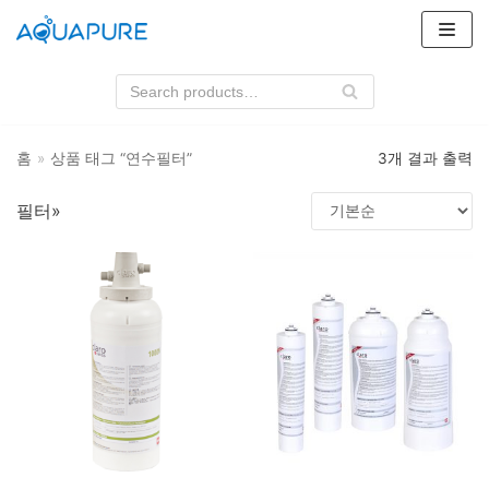
콘
텐
츠
로
건
홈
»
상품 태그 “연수필터”
3개 결과 출력
너
뛰
필터»
기
상품 카테고리
필터
3M
클라로스위스
하우징
3M
상품 태그