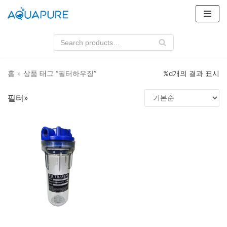
콘
텐
츠
로
건
홈
»
상품 태그 “필터하우징”
%d개의 결과 표시
너
뛰
필터»
기
상품 카테고리
필터
3M
클라로스위스
하우징
3M
상품 태그