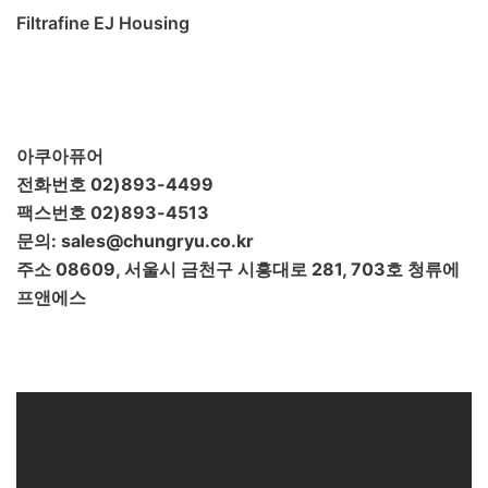
Filtrafine EJ Housing
IMPACT기능
KH
POE
POU
SOFTENER
TDS
가정용
간편 정수기
대용량 정수필터
대용량 필터
대용량필터
듀얼포트
레진필터
마그네슘
물 사용량
미네랄 조절
박테리아 제
아쿠아퓨어
거
스케일방지
스케일예방필터
스팀오븐용
전화번호 02)893-4499
식기세척기용
연수
연수기
연수작용
연수필
팩스번호 02)893-4513
터
유량계
유효 정수량
이온교환
이중멤브
문의: sales@chungryu.co.kr
레인
저그
정수기
정수량
정수필터
제빙
주소 08609, 서울시 금천구 시흥대로 281, 703호 청류에
기용
제빙기필터
주전자형필터
카페용정수
프앤에스
기
칼슘
커피머신용
탄산경도 조절
탄산경
도조절필터
탄산염
필터 관리
필터 교체
휴
대용 정수기