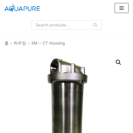
콘
텐
츠
로
건
홈
»
하우징
»
3M
»
CT Housing
너
뛰
기
상품 카테고리
필터
3M
클라로스위스
하우징
3M