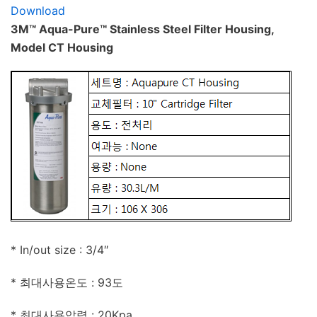
Download
3M™ Aqua-Pure™ Stainless Steel Filter Housing,
Model CT Housing
​* In/out size : 3/4″
* 최대사용온도 : 93도
* 최대사용압력 : 20Kpa