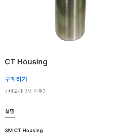
상품 태그
IMPACT기능
KH
POE
POU
SOFTENER
TDS
가정용
간편 정수기
대용량 정수필터
대용량 필터
대용량필터
듀얼포트
레진필터
마그네슘
물 사용량
미네랄 조절
박테리아 제
거
스케일방지
스케일예방필터
스팀오븐용
CT Housing
식기세척기용
연수
연수기
연수작용
연수필
터
유량계
유효 정수량
이온교환
이중멤브
구매하기
레인
저그
정수기
정수량
정수필터
제빙
카테고리:
3M
,
하우징
기용
제빙기필터
주전자형필터
카페용정수
기
칼슘
커피머신용
탄산경도 조절
탄산경
설명
도조절필터
탄산염
필터 관리
필터 교체
휴
대용 정수기
3M CT Housing