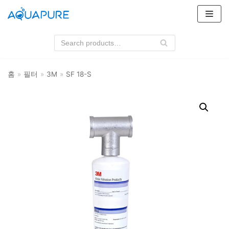
콘
텐
츠
로
건
홈
»
필터
»
3M
»
SF 18-S
너
뛰
기
상품 카테고리
필터
3M
클라로스위스
하우징
3M