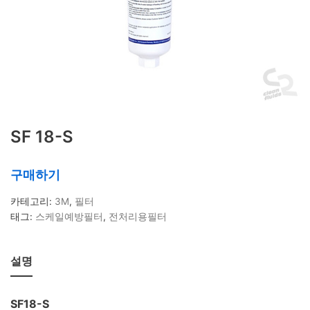
상품 태그
IMPACT기능
KH
POE
POU
SOFTENER
TDS
가정용
간편 정수기
대용량 정수필터
대용량 필터
대용량필터
듀얼포트
레진필터
마그네슘
물 사용량
미네랄 조절
박테리아 제
거
스케일방지
스케일예방필터
스팀오븐용
SF 18-S
식기세척기용
연수
연수기
연수작용
연수필
터
유량계
유효 정수량
이온교환
이중멤브
구매하기
레인
저그
정수기
정수량
정수필터
제빙
카테고리:
3M
,
필터
기용
제빙기필터
주전자형필터
카페용정수
태그:
스케일예방필터
,
전처리용필터
기
칼슘
커피머신용
탄산경도 조절
탄산경
도조절필터
탄산염
필터 관리
필터 교체
휴
설명
대용 정수기
SF18-S