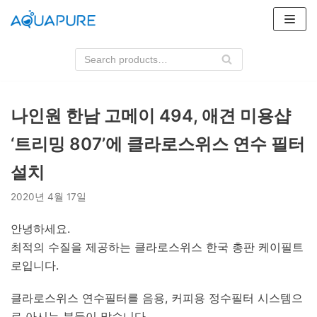
콘
텐
츠
로
건
너
나인원 한남 고메이 494, 애견 미용샵
뛰
‘트리밍 807’에 클라로스위스 연수 필터
기
설치
2020년 4월 17일
안녕하세요.
최적의 수질을 제공하는 클라로스위스 한국 총판 케이필트
로입니다.
클라로스위스 연수필터를 음용, 커피용 정수필터 시스템으
로 아시는 분들이 많습니다.