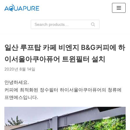
콘
텐
츠
로
건
너
일산 루프탑 카페 비엔지 B&G커피에 하
뛰
이서울아쿠아퓨어 트윈필터 설치
기
2020년 8월 14일
안녕하세요.
커피에 최적화된 정수필터 하이서울아쿠아퓨어의 청류에
프앤에스입니다.